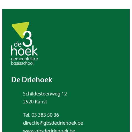
Contact & openingsuren
De Driehoek
Adres
Schildesteenweg 12
,
2520
Ranst
Tel.
03 383 50 36
E-mail
directie
@
gbsdedriehoek.be
Website
www.gbsdedriehoek.be