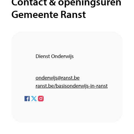
Contact & openingsuren
Gemeente Ranst
Contact
Adres
Dienst Onderwijs
,
E-mail
onderwijs
@
ranst.be
Website
ranst.be/basisonderwijs-in-ranst
Facebook
X (Twitter)
Instagram
Gemeente Ranst
Gemeente Ranst
Gemeente Ranst