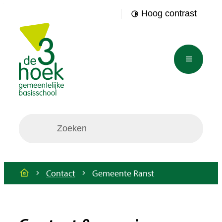
Naar inhoud
Hoog contrast
Gbs de driehoek
Menu
Waarmee kunnen we jou helpen?
Contact
Gemeente Ranst
Startpagina