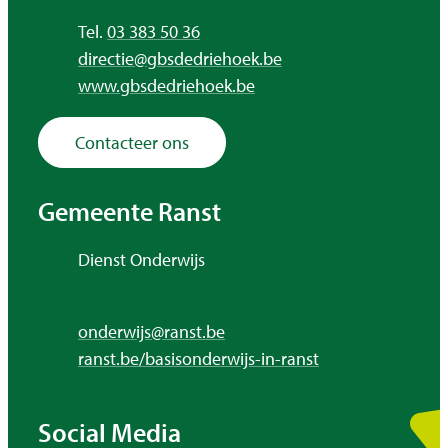
Tel.
03 383 50 36
E-mail
directie
@
gbsdedriehoek.be
Website
www.gbsdedriehoek.be
Contacteer ons
Gemeente Ranst
Adres
Dienst Onderwijs
,
E-mail
onderwijs
@
ranst.be
Website
ranst.be/basisonderwijs-in-ranst
Social Media