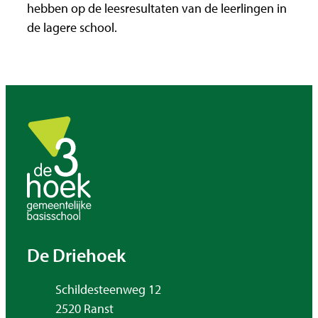
hebben op de leesresultaten van de leerlingen in
de lagere school.
Contact & openingsuren
De Driehoek
Adres
Schildesteenweg 12
,
2520
Ranst